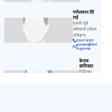
गणेशमान सिं
राई
गुनासो सुन्ने
अधिकारी (नोडल
अधिकृत)
014574921
gunaso@dot
m.gov.np
केशव
खतिवडा
निर्देशक/
सूचना
अधिकारी
9851253
135
info@d
otm.gov.
np