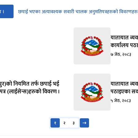
ण ।
छपाई भएका अत्यावश्यक सवारी चालक अनुमतिपत्रहरुको विवरणहरु
यातायात व्य
कार्यालय पठ
७ जेठ, २०८३
्तपुर)को नियमित तर्फ छपाई भई
यातायात व्यव
्र (लाईसेन्स)हरुको विवरण ।
पठाइएका सवा
५ जेठ, २०८३
१
२
३