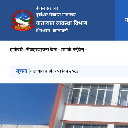
नेपाल सरकार
पूर्वाधार विकास मन्त्रालय
म
मुख्य न
यातायात व्यवस्था विभाग
मीनभवन, काठमाडौं
हाम्रोबारे
सेवाहरू
सूचना केन्द्र
सम्पर्क गर्नुहोस्
मुख्य नेभिगेसनमा जानुहोस्
सूचना
सवारी चालक अनुमति पत्र तथा सवारी दर्ता प्रणाली (EDLVRS)
यातायात वार्षिक पत्रिका २०८३