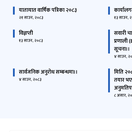
यातायात वार्षिक पत्रिका २०८३
कार्यालग
२१ साउन, २०८३
१३ साउन, 
विज्ञप्ती
सवारी चा
प्रणाली 
१३ साउन, २०८३
सूचना।।
४ साउन, २
सार्वजनिक अनुरोध सम्बन्धमा।।
मिति २०
तयार भए
४ साउन, २०८३
अनुमतिपत
८ असार, २