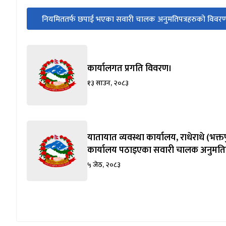
सीधा
नियमिततर्फ छपाई भएका सवारी चालक अनुमतिपत्रहरुको विवर
पहिलो
(सक्रिय ट्याब)
ट्याबको
सामग्रीमा
जानुहोस्
कार्यालगत प्रगति विवरण।
१३ साउन, २०८३
यातायात व्यवस्था कार्यालय, राधेराधे (भक
कार्यालय पठाइएका सवारी चालक अनुमतिपत
५ जेठ, २०८३