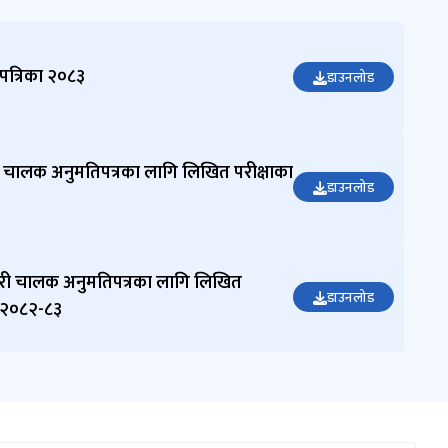
कृष्ण कुमार
यादव
मेकानिकल
 पत्रिका २०८३
डाउनलोड
ईन्जिनियर/सहायक
सूचना अधिकारी
9851349261
ी चालक अनुमतिपत्रका लागि लिखित परीक्षाका
डाउनलोड
ारी चालक अनुमतिपत्रका लागि लिखित
डाउनलोड
रू २०८२-८३