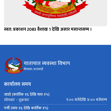
स्वत: प्रकाशन 2083 वैशाख 1 देखि असार मसान्तसम्म ।
यातायात व्यवस्था विभाग
मीनभवन, काठमाडौं
कार्यालय समय
जाडो (कार्तिक १६ देखि माघ १५)
९:०० बजेदेखि ४:०० बजेसम्म
सोमबार - शुक्रबार
गर्मी (माघ १६ देखि कार्तिक १५)