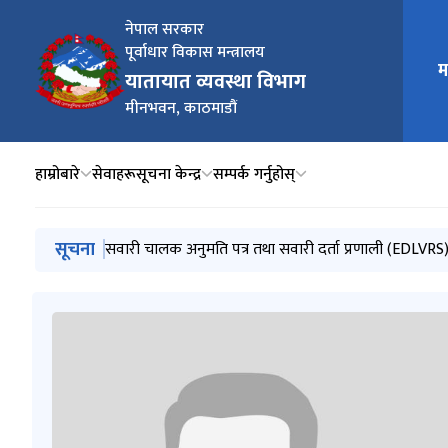
नेपाल सरकार
पूर्वाधार विकास मन्त्रालय
म
मुख्य न
यातायात व्यवस्था विभाग
मीनभवन, काठमाडौं
हाम्रोबारे
सेवाहरू
सूचना केन्द्र
सम्पर्क गर्नुहोस्
मुख्य नेभिगेसनमा जानुहोस्
सूचना
यातायात वार्षिक पत्रिका २०८३
सवारी चालक अनुमति पत्र तथा सवारी दर्ता प्रणाली (EDLVRS)