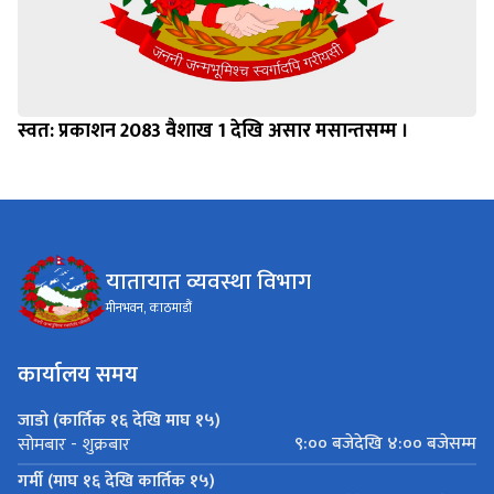
स्वत: प्रकाशन 2083 वैशाख 1 देखि असार मसान्तसम्म ।
यातायात व्यवस्था विभाग
मीनभवन, काठमाडौं
कार्यालय समय
जाडो (कार्तिक १६ देखि माघ १५)
९:०० बजेदेखि ४:०० बजेसम्म
सोमबार - शुक्रबार
गर्मी (माघ १६ देखि कार्तिक १५)